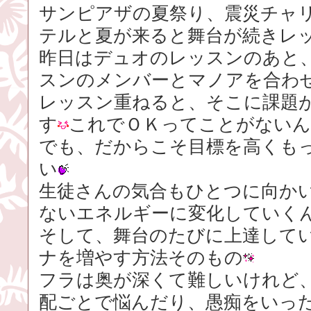
サンピアザの夏祭り、震災チャ
テルと夏が来ると舞台が続きレ
昨日はデュオのレッスンのあと
スンのメンバーとマノアを合わ
レッスン重ねると、そこに課題
す
これでＯＫってことがない
でも、だからこそ目標を高くも
い
生徒さんの気合もひとつに向か
ないエネルギーに変化していく
そして、舞台のたびに上達して
ナを増やす方法そのもの
フラは奥が深くて難しいけれど
配ごとで悩んだり、愚痴をいっ