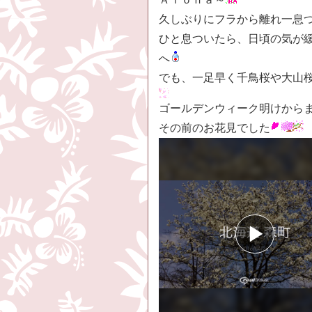
久しぶりにフラから離れ一息
ひと息ついたら、日頃の気が
へ
でも、一足早く千鳥桜や大山
ゴールデンウィーク明けから
その前のお花見でした