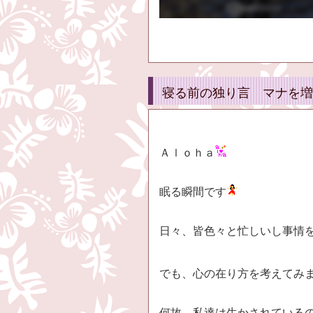
寝る前の独り言 マナを増
Ａｌｏｈａ
眠る瞬間です
日々、皆色々と忙しいし事情
でも、心の在り方を考えてみ
何故、私達は生かされている