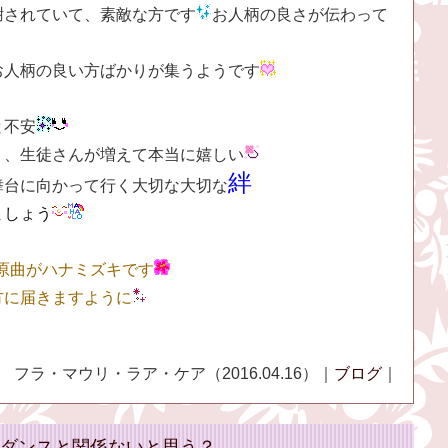
謝されていて、素敵な方です
お人柄の良さが伝わって
お人柄の良い方ばかりが集うようです
と不安
り、生徒さんが増えて本当に嬉しい
絆
舞台に向かって行く大切な大切な
ましょう
leは原曲がハナミズキです
方に届きますように
フラ・マウリ・ラア・ケア（2016.04.16）｜
ブログ
｜
ダンスと関係ないと思う？