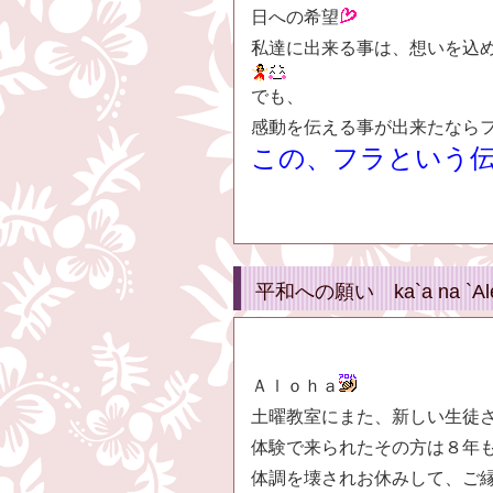
日への希望
私達に出来る事は、想いを込
でも、
感動を伝える事が出来たなら
この、フラという
平和への願い ka`a na 
Ａｌｏｈａ
土曜教室にまた、新しい生徒
体験で来られたその方は８年
体調を壊されお休みして、ご