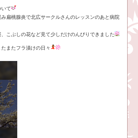
ついて
緩み扁桃腺炎で北広サークルさんのレッスンのあと病院
桜、こぶしの花など見て少しだけのんびりできました
またまたフラ漬けの日々