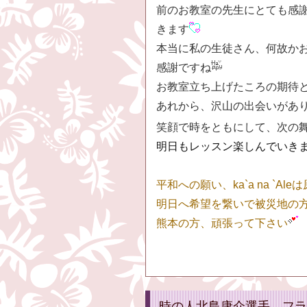
前のお教室の先生にとても感
きます
本当に私の生徒さん、何故か
感謝ですね
お教室立ち上げたころの期待
あれから、沢山の出会いがあ
笑顔で時をともにして、次の
明日もレッスン楽しんでいき
平和への願い、ka`a na `A
明日へ希望を繋いで被災地の
熊本の方、頑張って下さい
時の人北島康介選手 フラ