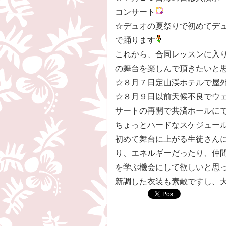
コンサート
☆デュオの夏祭りで初めてデ
で踊ります
これから、合同レッスンに入
の舞台を楽しんで頂きたいと
☆８月７日定山渓ホテルで屋
☆８月９日以前天候不良でウ
サートの再開で共済ホールに
ちょっとハードなスケジュー
初めて舞台に上がる生徒さん
り、エネルギーだったり、仲
を学ぶ機会にして欲しいと思
新調した衣装も素敵ですし、