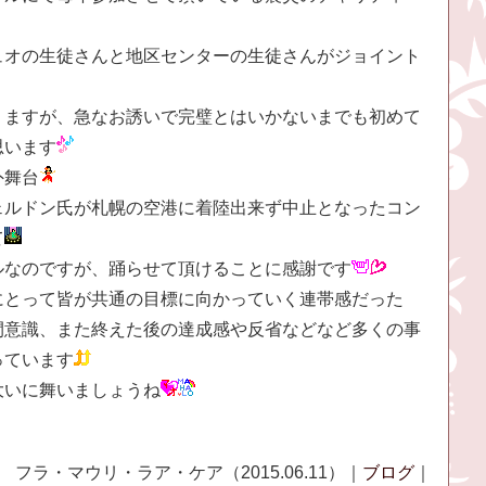
ュオの生徒さんと地区センターの生徒さんがジョイント
りますが、急なお誘いで完璧とはいかないまでも初めて
思います
外舞台
ェルドン氏が札幌の空港に着陸出来ず中止となったコン
て
ルなのですが、踊らせて頂けることに感謝です
にとって皆が共通の目標に向かっていく連帯感だった
間意識、また終えた後の達成感や反省などなど多くの事
っています
大いに舞いましょうね
フラ・マウリ・ラア・ケア（2015.06.11）｜
ブログ
｜