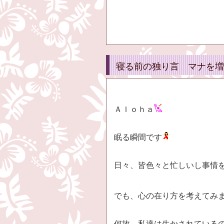
寝る前の独り言 マナを増
Ａｌｏｈａ
眠る瞬間です
日々、皆色々と忙しいし事情
でも、心の在り方を考えてみ
何故、私達は生かされている