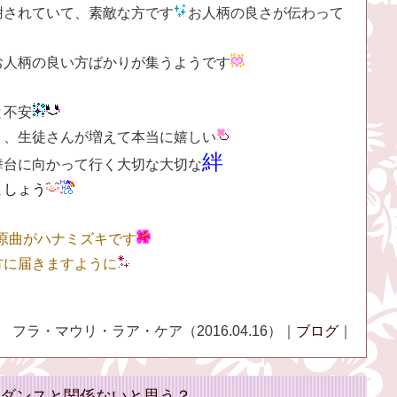
謝されていて、素敵な方です
お人柄の良さが伝わって
お人柄の良い方ばかりが集うようです
と不安
り、生徒さんが増えて本当に嬉しい
絆
舞台に向かって行く大切な大切な
ましょう
leは原曲がハナミズキです
方に届きますように
フラ・マウリ・ラア・ケア（2016.04.16）｜
ブログ
｜
ダンスと関係ないと思う？