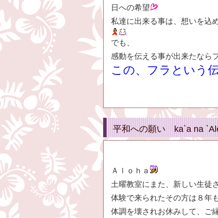
日への希望
私達に出来る事は、想いを込
でも、
感動を伝える事が出来たなら
この、フラという
平和への願い ka`a na 
Ａｌｏｈａ
土曜教室にまた、新しい生徒
体験で来られたその方は８年
体調を壊されお休みして、ご