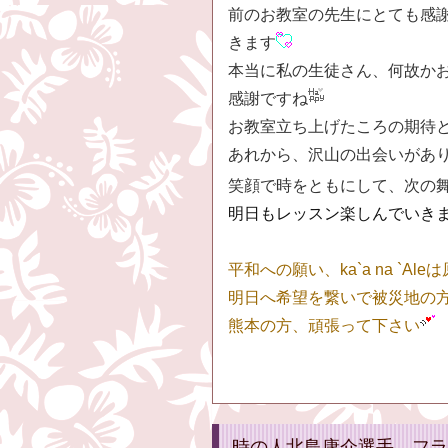
前のお教室の先生にとても感
きます
本当に私の生徒さん、何故か
感謝ですね
お教室立ち上げたころの期待
あれから、沢山の出会いがあ
笑顔で時をともにして、次の
明日もレッスン楽しんでいき
平和への願い、ka`a na `A
明日へ希望を繋いで被災地の
熊本の方、頑張って下さい
時の人北島康介選手 フラ