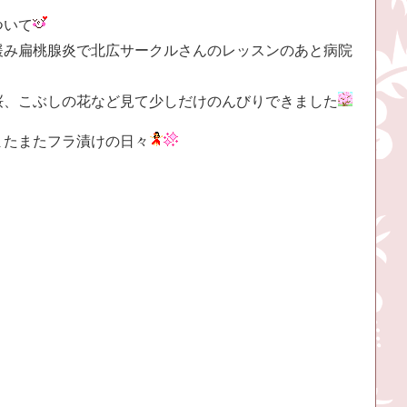
ついて
緩み扁桃腺炎で北広サークルさんのレッスンのあと病院
桜、こぶしの花など見て少しだけのんびりできました
またまたフラ漬けの日々