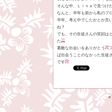
そんな中、Ｌｉｎｅで見つけ
なんと、半年も前から私のブ
半年、考え中でしたかとか言
ね？
でも、その生徒さんの笑顔は
た
素敵な出会いをありがとう
ば出会うことのなかった生徒
です
«