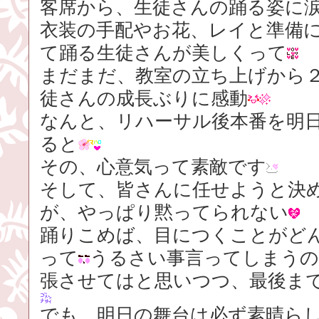
客席から、生徒さんの踊る姿に
衣装の手配やお花、レイと準備
て踊る生徒さんが美しくって
まだまだ、教室の立ち上げから
徒さんの成長ぶりに感動
なんと、リハーサル後本番を明
ると
その、心意気って素敵です
そして、皆さんに任せようと決
が、やっぱり黙ってられない
踊りこめば、目につくことがど
って
うるさい事言ってしまうの
張させてはと思いつつ、最後ま
でも、明日の舞台は必ず素晴ら