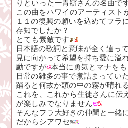
りといった一青窈さんの名曲で
この曲をハワイのアーティスト
１１の復興の願いを込めてフラ
存知でしたか？
とても素敵です
日本語の歌詞と意味が全く違っ
見に向かって希望を持ち愛に溢
動ですが
本当に勇気とマナをも
日常の雑多の事で煮詰まってい
踊ると何故か頭の中の霧が晴れ
これを、これから生徒さんに伝
が楽しみでなりません
そんなフラ大好きの仲間と一緒
だからシアワセ