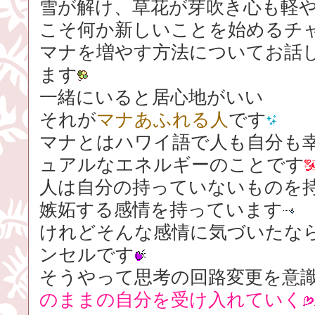
雪が解け、草花が芽吹き心も軽
こそ何か新しいことを始めるチ
マナを増やす方法についてお話
ます
一緒にいると居心地がいい
それが
マナあふれる人
です
マナとはハワイ語で人も自分も
ュアルなエネルギーのことです
人は自分の持っていないものを
嫉妬する感情を持っています
けれどそんな感情に気づいたな
ンセルです
そうやって思考の回路変更を意
のままの自分を受け入れていく