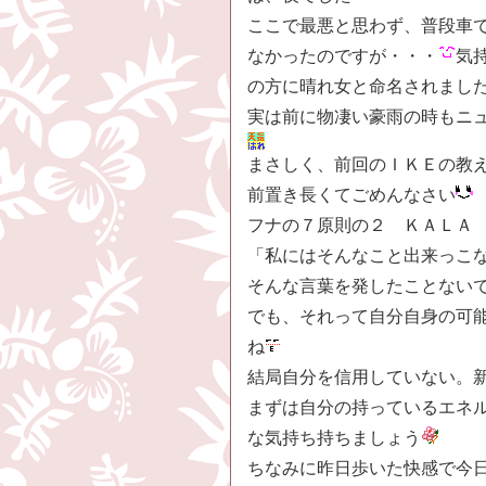
ここで最悪と思わず、普段車
なかったのですが・・・
気
の方に晴れ女と命名されまし
実は前に物凄い豪雨の時もニ
まさしく、前回のＩＫＥの教
前置き長くてごめんなさい
フナの７原則の２ ＫＡＬ
「私にはそんなこと出来っこ
そんな言葉を発したことない
でも、それって自分自身の可
ね
結局自分を信用していない。
まずは自分の持っているエネ
な気持ち持ちましょう
ちなみに昨日歩いた快感で今