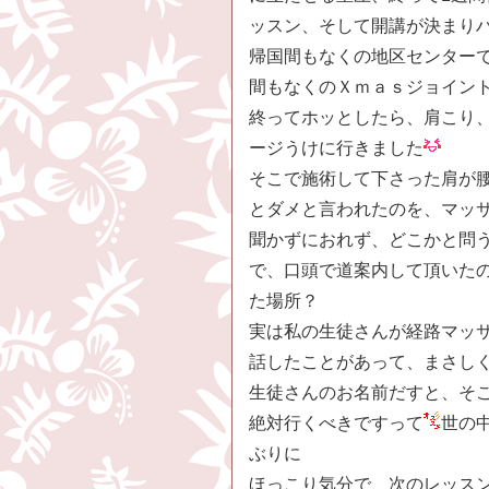
ッスン、そして開講が決まり
帰国間もなくの地区センター
間もなくのＸｍａｓジョイン
終ってホッとしたら、肩こり
ージうけに行きました
そこで施術して下さった肩が
とダメと言われたのを、マッ
聞かずにおれず、どこかと問
で、口頭で道案内して頂いた
た場所？
実は私の生徒さんが経路マッ
話したことがあって、まさし
生徒さんのお名前だすと、そ
絶対行くべきですって
世の
ぶりに
ほっこり気分で、次のレッス