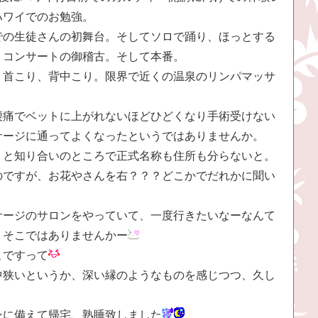
ハワイでのお勉強。
での生徒さんの初舞台。そしてソロで踊り、ほっとする
トコンサートの御稽古。そして本番。
、首こり、背中こり。限界で近くの温泉のリンパマッサ
腰痛でベットに上がれないほどひどくなり手術受けない
サージに通ってよくなったというではありませんか。
うと知り合いのところで正式名称も住所も分らないと。
のですが、お花やさんを右？？？どこかでだれかに聞い
サージのサロンをやっていて、一度行きたいなーなんて
くそこではありませんかー
こですって
中狭いというか、深い縁のようなものを感じつつ、久し
ンに備えて帰宅、熟睡致しました