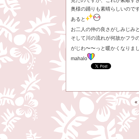
見たのですが、これが素敵す
奥様の踊りも素晴らしいので
あると
お二人の仲の良さがしみじみ
そして川の流れが何故かフラ
がじわ〜〜っと暖かくなりま
mahalo
«