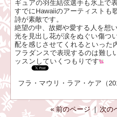
ギュアの羽生結弦選手も氷上で
すでにHawaiiのアーティスト
詩が素敵です。
絶望の中、故郷や愛する人を想
光を見出し花が涙をぬぐい傷つ
配を感じさせてくれるといった
フラダンスで表現するのは難し
ッスンしていくつもりです
フラ・マウリ・ラア・ケア（2014.
« 前のページ
|
次の